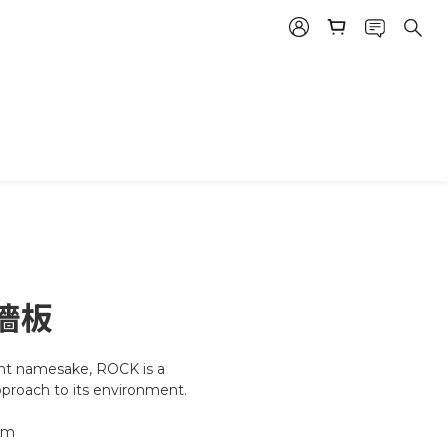
墻板
nt namesake, ROCK is a 
proach to its environment.
mm